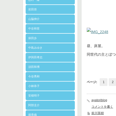
岩田崇
山脇伸介
中谷和世
保田歩
昼、床屋。
中島みゆき
同世代の主とぼつ
伊與田孝志
須田和博
今谷秀和
ページ:
1
2
小林恭子
安積明子
ayatoriblog
阿部圭介
コメントを書く
前川英樹
堀香織