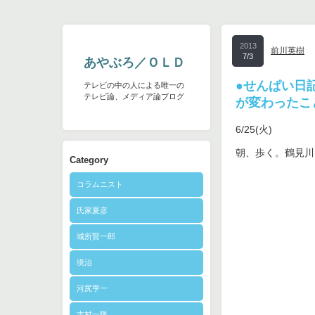
2013
前川英樹
7/3
あやぶろ／ＯＬＤ
●せんぱい日
テレビの中の人による唯一の
テレビ論、メディア論ブログ
が変わったこ
6/25(火)
朝、歩く。鶴見川
Category
コラムニスト
氏家夏彦
城所賢一郎
境治
河尻亨一
志村一隆