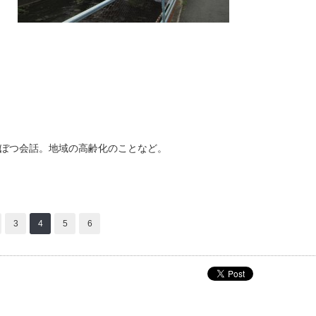
ぼつ会話。地域の高齢化のことなど。
3
4
5
6