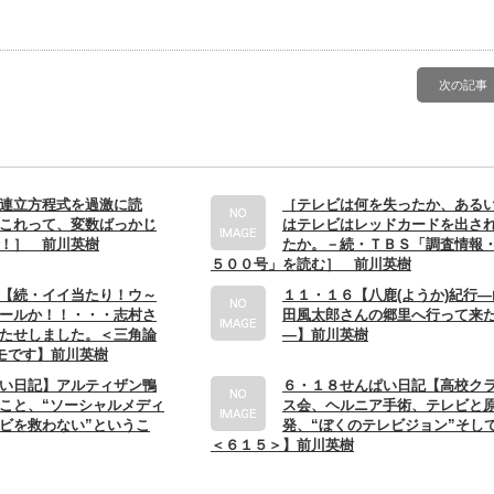
次の記事
連立方程式を過激に読
［テレビは何を失ったか、ある
これって、変数ばっかじ
はテレビはレッドカードを出さ
！］ 前川英樹
たか。－続・ＴＢＳ「調査情報
５００号」を読む］ 前川英樹
【続・イイ当たり！ウ～
１１・１６【八鹿(ようか)紀行―
ールか！！・・・志村さ
田風太郎さんの郷里へ行って来
たせしました。＜三角論
―】前川英樹
モです】前川英樹
い日記】アルティザン鴨
６・１８せんぱい日記【高校ク
こと、“ソーシャルメディ
ス会、ヘルニア手術、テレビと
ビを救わない”というこ
発、“ぼくのテレビジョン”そし
＜６１５＞】前川英樹