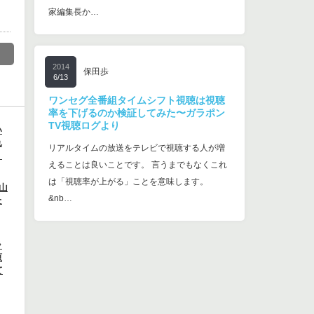
家編集長か…
2014
保田歩
6/13
ワンセグ全番組タイムシフト視聴は視聴
率を下げるのか検証してみた〜ガラポン
TV視聴ログより
い
れ
リアルタイムの放送をテレビで視聴する人が増
・
えることは良いことです。 言うまでもなくこれ
は「視聴率が上がる」ことを意味します。
山
&nb…
た
ラ
原
て