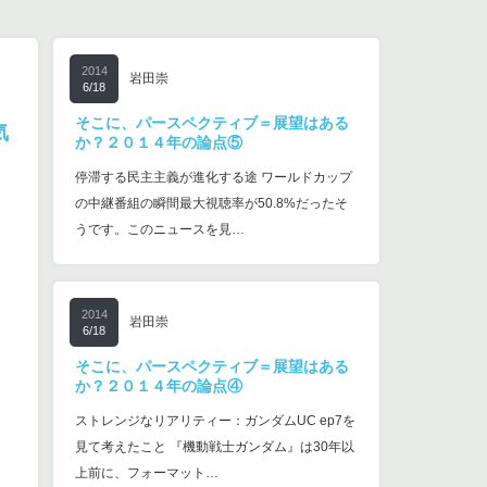
2014
岩田崇
6/18
そこに、パースペクティブ＝展望はある
気
か？２０１４年の論点⑤
停滞する民主主義が進化する途 ワールドカップ
の中継番組の瞬間最大視聴率が50.8%だったそ
うです。このニュースを見…
2014
岩田崇
6/18
そこに、パースペクティブ＝展望はある
か？２０１４年の論点④
ストレンジなリアリティー：ガンダムUC ep7を
見て考えたこと 『機動戦士ガンダム』は30年以
上前に、フォーマット…