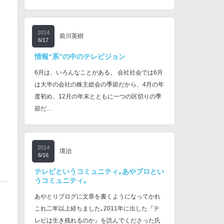
2014
前川英樹
6/17
情報“系”の中のテレビジョン
6月は、いろんなことがある。 会社社会では6月
は大半の会社の株主総会の季節だから、4月の年
度初め、12月の年末とともに一つの区切りの季
節だ…
2014
境治
6/16
テレビというコミュニティ｡あやブロとい
うコミュニティ｡
あやとりブログに文章を書くようになってかれ
これ二年以上経ちました｡2011年に出した『テ
レビは生き残れるのか』を読んでくださった氏