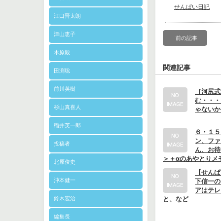
せんぱい日記
江口晋太朗
津山恵子
前の記事
木原毅
関連記事
田渕聡
前川英樹
［河尻式
む・・・
杉山真喜人
ゃないか
稲井英一郎
６・１５
ン、ファ
投稿者
ん、お待
＞＋αのあやとりメ
北原俊史
【せんぱ
沖本健一
下信一の
アはテレ
鈴木宏治
と、など
編集長