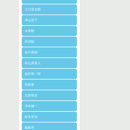
江口晋太朗
津山恵子
木原毅
田渕聡
前川英樹
杉山真喜人
稲井英一郎
投稿者
北原俊史
沖本健一
鈴木宏治
編集長