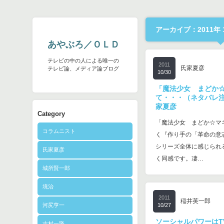
アーカイブ：2011年 
あやぶろ／ＯＬＤ
テレビの中の人による唯一の
2011
氏家夏彦
テレビ論、メディア論ブログ
10/30
「魔法少女 まどか
て・・・（ネタバレ
家夏彦
Category
「魔法少女 まどか☆マ
コラムニスト
く『作り手の「革命の意
シリーズ全体に感じられ
氏家夏彦
く同感です。凄…
城所賢一郎
境治
2011
稲井英一郎
河尻亨一
10/27
ソーシャルパワーはT
志村一隆