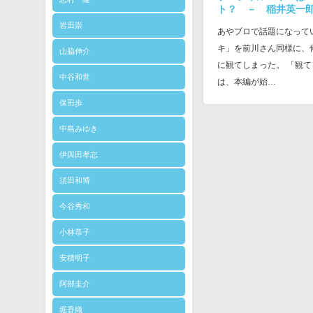
ト？ － 稲井英一
岩田崇
あやブロで話題になって
キ」を前川さん同様に、
山脇伸介
に観てしまった。 「観
中谷和世
は、本編が始…
保田歩
中島みゆき
伊與田孝志
須田和博
今谷秀和
小林恭子
安積明子
阿部圭介
堀香織