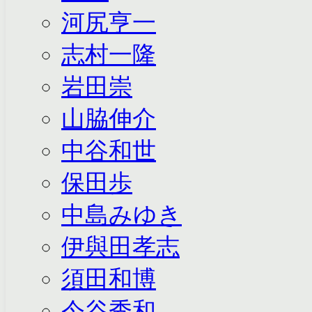
河尻亨一
志村一隆
岩田崇
山脇伸介
中谷和世
保田歩
中島みゆき
伊與田孝志
須田和博
今谷秀和