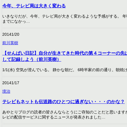
今年、テレビ局は大きく変わる
いきなりだが、今年、テレビ局が大きく変わるような予感がする。 
までになかっ…
2014
1/20
前川英樹
【せんぱい日記】自分が生きてきた時代の第４コーナーの先
して記録しよう（前川英樹）
1/1(水) 空気が澄んでいる。 静かな朝だ。 6時半家の前の通り。朝焼
2014
1/17
境治
テレビもネットも伝送路のひとつに過ぎない・・・のかな？
あやとりブログの読者の皆さんならとうにご存知のことだと思います
レビの配信サービスに関するニュースが発表されました…