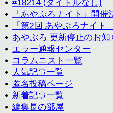
#18214 (タイトルなし)
「あやぶろナイト」開催
「第2回 あやぶろナイト
あやぶろ 更新停止のお知
エラー通報センター
コラムニスト一覧
人気記事一覧
匿名投稿ページ
新着記事一覧
編集長の部屋