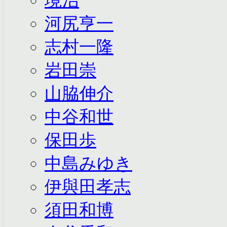
境治
河尻亨一
志村一隆
岩田崇
山脇伸介
中谷和世
保田歩
中島みゆき
伊與田孝志
須田和博