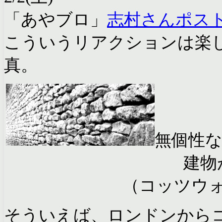
「あやブロ」
志村さんポスト
こういうリアクションは楽
真。
無個性
建物
（コッツウ
そういえば、ロンドンから