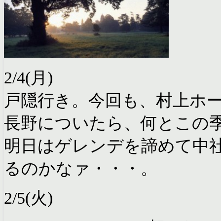
2/4(月)
戸隠行き。今回も、村上ホ
長野についたら、何とこの季
明日はゲレンデを諦めて中
るのかなァ・・・。
2/5(火)