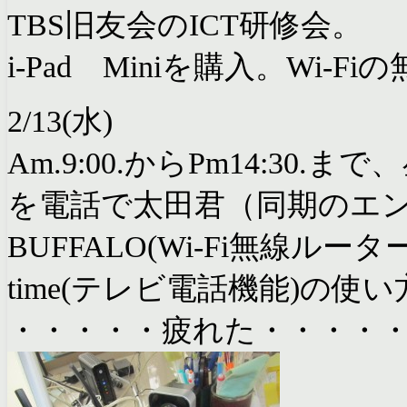
TBS旧友会のICT研修会。
i-Pad Miniを購入。Wi-F
2/13(水)
Am.9:00.からPm14:30.
を電話で太田君（同期のエ
BUFFALO(Wi-Fi無線ルーター
time(テレビ電話機能)の使
・・・・・疲れた・・・・