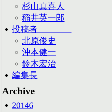
杉山真喜人
稲井英一郎
投稿者
北原俊史
沖本健一
鈴木宏治
編集長
Archive
2014
6