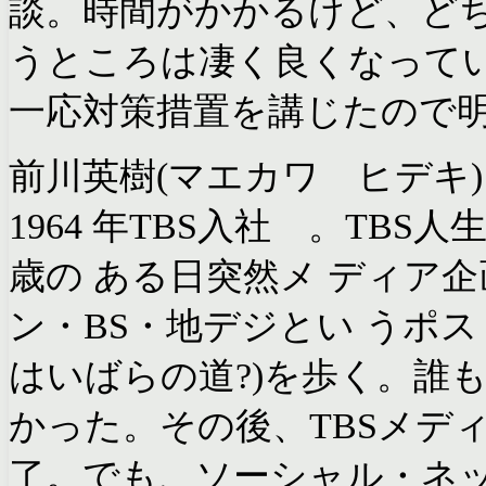
談。時間がかかるけど、ど
うところは凄く良くなって
一応対策措置を講じたので
前川英樹(マエカワ ヒデキ
1964 年TBS入社 。TB
歳の ある日突然メ ディア
ン・BS・地デジとい うポ
はいばらの道?)を歩く。誰
かった。その後、TBSメディア
了。でも、ソーシャル・ネ