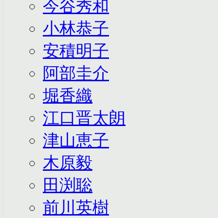
今谷秀和
小林恭子
安積明子
阿部圭介
堀香織
江口晋太朗
津山恵子
木原毅
田渕聡
前川英樹