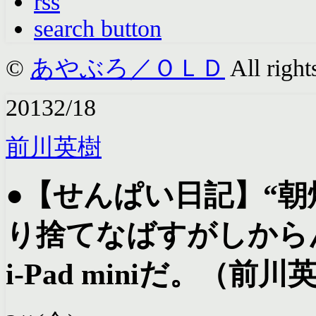
rss
search button
©
あやぶろ／ＯＬＤ
All right
2013
2/18
前川英樹
●【せんぱい日記】“
り捨てなばすがしから
i-Pad miniだ。（前川