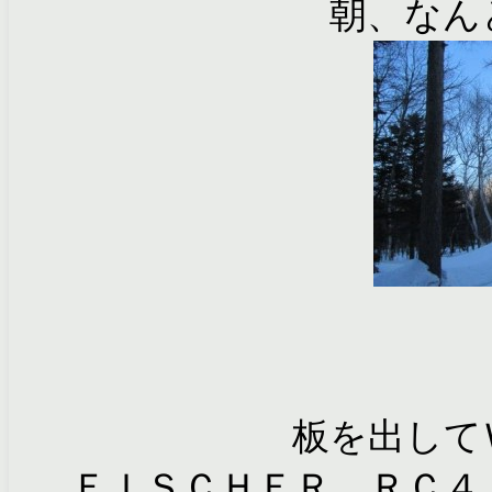
朝、なん
板を出して
ＦＩＳＣＨＥＲ ＲＣ４