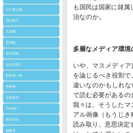
も国民は国家に隷属
江口晋太朗
治なのか。
津山恵子
木原毅
田渕聡
多層なメディア環境
前川英樹
いや、マスメディア
杉山真喜人
を論じるべき役割で
稲井英一郎
違いなのかもしれな
投稿者
で読む必要があるの
北原俊史
我々は、そうしたマ
沖本健一
アル画像（もうじき
鈴木宏治
読み取り、意思決定
編集長