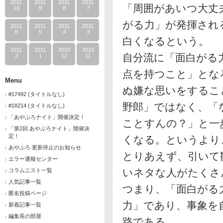
2011
2011
2011
2011
「周囲があいつ大丈
10
9
8
7
がる力」が発揮され
2011
2011
2011
2011
6
5
4
3
白くなるという。
2011
2011
2010
2010
自分流に「面白がる
2
1
12
11
点を持つこと」とな
Menu
ぬ嫌な思いをするこ
#17492 (タイトルなし)
野郎」ではなく、「
#18214 (タイトルなし)
「あやぶろナイト」開催決定！
ことすんの？」と一
「第2回 あやぶろナイト」開催決
定！
くなる。というより
あやぶろ 更新停止のお知らせ
とりあえず、引いて
エラー通報センター
いネタな人がたくさ
コラムニスト一覧
人気記事一覧
つまり、「面白がる
匿名投稿ページ
力」であり、事象を
新着記事一覧
編集長の部屋
路である。