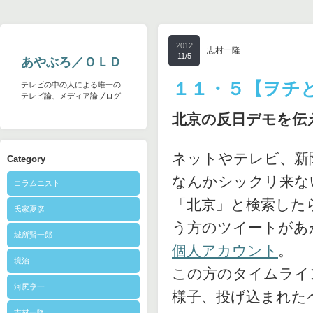
2012
志村一隆
11/5
あやぶろ／ＯＬＤ
１１・５【ヲチ
テレビの中の人による唯一の
テレビ論、メディア論ブログ
北京の反日デモを伝
ネットやテレビ、新
Category
なんかシックリ来な
コラムニスト
「北京」と検索した
氏家夏彦
う方のツイートがあ
城所賢一郎
個人アカウント
。
境治
この方のタイムライ
河尻亨一
様子、投げ込まれた
志村一隆