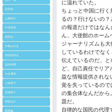
に溢れていた。
岩田崇
ちょっと中国に行く
るの？行けないの？
山脇伸介
の報道だけではなん
中谷和世
ん、大使館のホーム
保田歩
ジャーナリズムも大
中島みゆき
しているわけでなく
伊與田孝志
伝えているのだ、と
須田和博
ど、自己責任でリア
今谷秀和
益な情報提供されな
小林恭子
覚を失っているので
の集合体なんだから
安積明子
題だ。
阿部圭介
自律的な国民の代理
堀香織