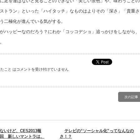
に足を運ばないと見ることのできない「美しい景色」や、味わうことの
ストラン」といった「ハイタッチ」なものはよりその「深さ」「貴重さ
う二極化が進んでいる気がする。
がハッピーなのだろう？にわか「コッコデショ」追っかけをしながら、
。
たこと は
コメントを受け付けていません
次の記事
ないけど、CES2013報
テレビの“ソーシャル化”ってなんなの
回 新しいマントラは、
さ！？