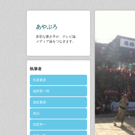
あやぶろ
多彩な書き手が、テレビ論、
メディア論をつなぎます。
執筆者
氏家夏彦
城所賢一郎
遠坂夏樹
境治
河尻亨一