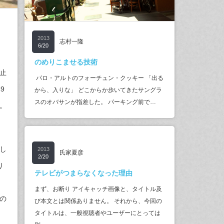
2013
志村一隆
6/20
のめりこませる技術
止
パロ・アルトのフォーチュン・クッキー 「出る
9
から、入りな」 どこからか歩いてきたサングラ
スのオバサンが指差した。 パーキング前で…
。
し
2013
氏家夏彦
2/20
り
テレビがつまらなくなった理由
まず、お断り アイキャッチ画像と、タイトル及
の
び本文とは関係ありません。 それから、今回の
タイトルは、一般視聴者やユーザーにとっては