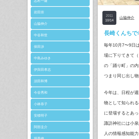
志村一隆
岩田崇
2011
山脇伸介
10/14
山脇伸介
長崎くんちで
中谷和世
毎年10月7〜9
保田渉
場に下りてきて（
中島みゆき
の「踊り町」の内
伊與田孝志
つまり同じ出し物
須田和博
今年は、日程が週
今谷秀和
物として知られる
小林恭子
に登場するとあっ
安積明子
諏訪神社には小泉
阿部圭介
人の情報感知能力
堀香織