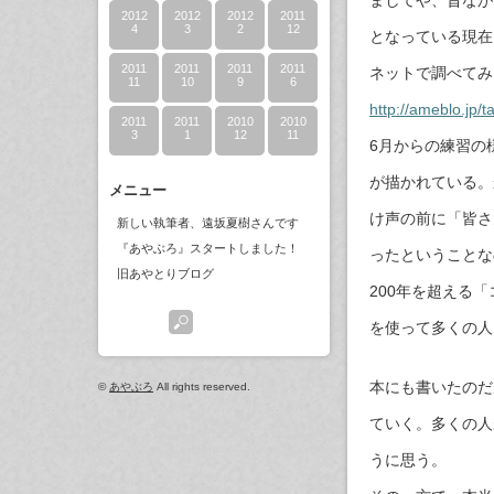
2012
2012
2012
2011
4
3
2
12
となっている現在
2011
2011
2011
2011
ネットで調べてみ
11
10
9
6
http://ameblo.jp/
2011
2011
2010
2010
3
1
12
11
6月からの練習の
が描かれている。
メニュー
け声の前に「皆さ
新しい執筆者、遠坂夏樹さんです
『あやぶろ』スタートしました！
ったということな
旧あやとりブログ
200年を超える
を使って多くの人
本にも書いたのだ
©
あやぶろ
All rights reserved.
ていく。多くの人
うに思う。