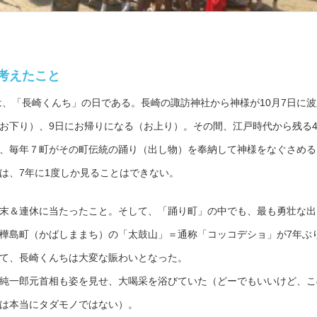
考えたこと
日は、「長崎くんち」の日である。長崎の諏訪神社から神様が10月7日に波
お下り）、9日にお帰りになる（お上り）。その間、江戸時代から残る4
、毎年７町がその町伝統の踊り（出し物）を奉納して神様をなぐさめる
は、7年に1度しか見ることはできない。
末＆連休に当たったこと。そして、「踊り町」の中でも、最も勇壮な出
樺島町（かばしままち）の「太鼓山」＝通称「コッコデショ」が7年ぶ
て、長崎くんちは大変な賑わいとなった。
純一郎元首相も姿を見せ、大喝采を浴びていた（どーでもいいけど、こ
は本当にタダモノではない）。