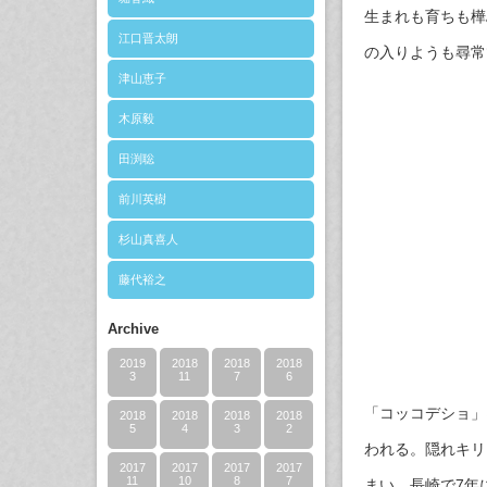
生まれも育ちも樺
江口晋太朗
の入りようも尋常
津山恵子
木原毅
田渕聡
前川英樹
杉山真喜人
藤代裕之
Archive
2019
2018
2018
2018
3
11
7
6
「コッコデショ」
2018
2018
2018
2018
5
4
3
2
われる。隠れキリ
2017
2017
2017
2017
11
10
8
7
まい、長崎で7年