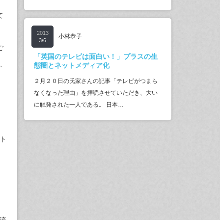
て
2013
小林恭子
3/6
ご
「英国のテレビは面白い！」プラスの生
、
態圏とネットメディア化
２月２０日の氏家さんの記事「テレビがつまら
なくなった理由」を拝読させていただき、大い
に触発された一人である。 日本…
ト
流