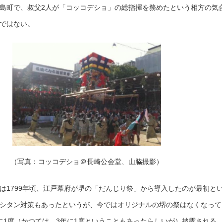
島町で、叔父2人が「コッコデショ」の総指揮を務めたという相方の気
ではない。
（写真：コッコデショ＠長崎公会堂、山脇撮影）
は1799年頃、江戸幕府が堺の「だんじり祭」から導入したのが最初と
シタン対策もあったというが、今ではオリジナルの堺の祭はなくなって
に1度（かつては、3年に1度ということもあったらしいが）披露される