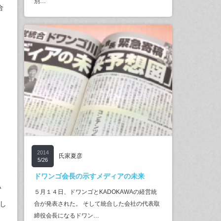
別…
合
2014
氏家夏彦
5/26
ドワンゴ会長の示すメディアの未来
い
５月１４日、ドワンゴとKADOKAWAの経営統
し
合が発表された。 そして統合した会社の代表取
締役会長になるドワン…
。