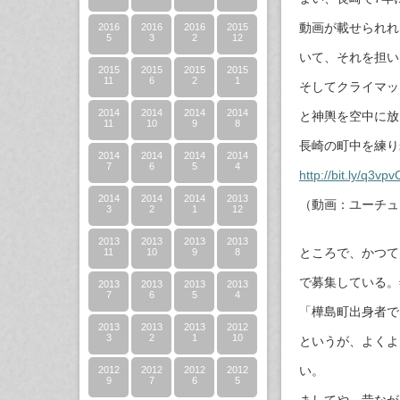
動画が載せられれ
2016
2016
2016
2015
5
3
2
12
いて、それを担い
2015
2015
2015
2015
11
6
2
1
そしてクライマッ
2014
2014
2014
2014
と神輿を空中に放
11
10
9
8
長崎の町中を練り
2014
2014
2014
2014
7
6
5
4
http://bit.ly/q3vpv
2014
2014
2014
2013
（動画：ユーチュ
3
2
1
12
2013
2013
2013
2013
ところで、かつて
11
10
9
8
で募集している。
2013
2013
2013
2013
7
6
5
4
「樺島町出身者で
2013
2013
2013
2012
3
2
1
10
というが、よくよ
い。
2012
2012
2012
2012
9
7
6
5
ましてや、昔なが