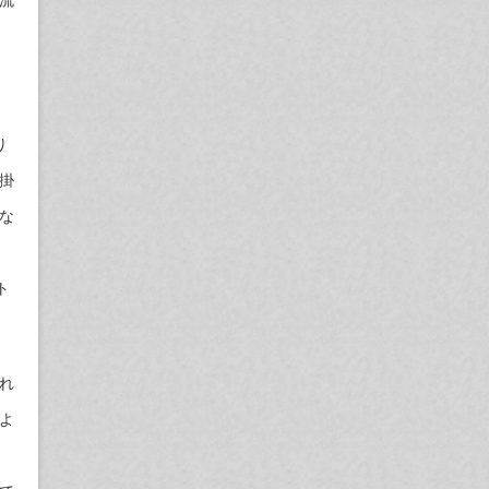
り
掛
な
ト
れ
よ