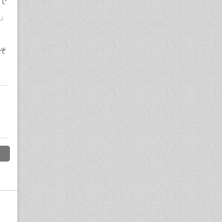
で
」
そ