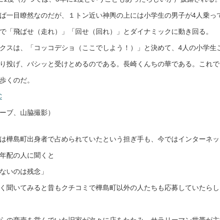
ば一目瞭然なのだが、１トン近い神輿の上には小学生の男子が4人乗っ
で「飛ばせ（走れ）」「回せ（回れ）」とダイナミックに動き回る。
クスは、「コッコデショ（ここでしよう！）」と決めて、4人の小学生
り投げ、バシッと受けとめるのである。長崎くんちの華である。これで
歩くのだ。
C
ーブ、山脇撮影）
は樺島町出身者で占められていたという担ぎ手も、今ではインターネッ
年配の人に聞くと
ないのは残念」
く聞いてみると昔もクチコミで樺島町以外の人たちも応募していたらし
らの商売を営んでいた旧家が次々に店をたたみ、サラリーマン世帯が主