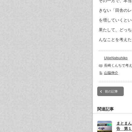
その一方で、本当
きない「田舎のレ
を増していくとい
果たして、どっち
んなことを考えた
UjiieNatsuhiko
長崎くんちで考え
山脇伸介
前の記事
関連記事
まとまん
告 第１