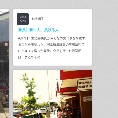
2014
安積明子
5/23
勝負に勝つ人、負ける人
4月7日、渡辺喜美氏がみんなの党代表を辞意す
ることを表明した。同党所属議員の事務所宛て
にｆａｘを送った直後に会見を行った渡辺氏
は、まるでその…