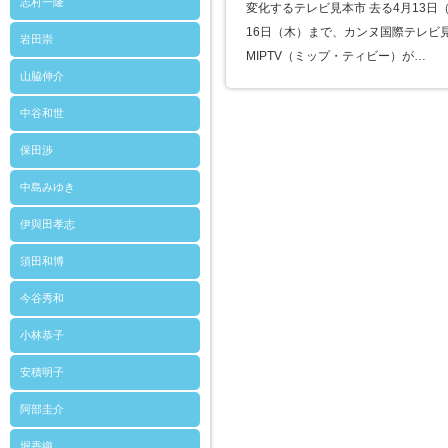
志村一隆
変化するテレビ見本市 去る4月13日
16日（木）まで、カンヌ国際テレビ
岩田崇
MIPTV（ミップ・ティビー）が…
山脇伸介
中谷和世
保田渉
中島みゆき
伊與田孝志
須田和博
今谷秀和
小林恭子
安積明子
阿部圭介
堀香織