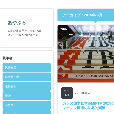
アーカイブ：2015年 6月
あやぶろ
多彩な書き手が、テレビ論、
メディア論をつなぎます。
執筆者
氏家夏彦
城所賢一郎
遠坂夏樹
2015
杉山真喜人
6/4
境治
カンヌ国際見本市MIPTV 201
河尻亨一
ンテンツ流通の世界的潮流