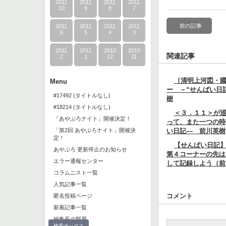
2011
2011
2011
2011
10
9
8
7
前の記事
2011
2011
2011
2011
6
5
4
3
2011
2011
2010
2010
関連記事
2
1
12
11
［清明上河図・
Menu
ー －“せんぱい日
#17492 (タイトルなし)
樹
#18214 (タイトルなし)
＜３．１１＞が
「あやぶろナイト」開催決定！
って、また一つの時
「第2回 あやぶろナイト」開催決
い日記― 前川英樹
定！
【せんぱい日記
あやぶろ 更新停止のお知らせ
第４コーナーの先は
エラー通報センター
して記録しよう（前
コラムニスト一覧
人気記事一覧
コメント
匿名投稿ページ
新着記事一覧
編集長の部屋
検索ボックス