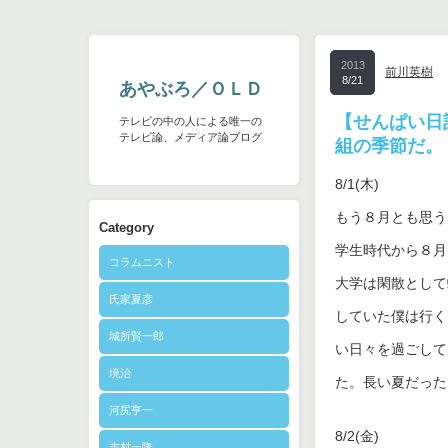
2013
前川英樹
8/21
あやぶろ／ＯＬＤ
【せんぱい日
テレビの中の人による唯一の
テレビ論、メディア論ブログ
組の季節だ。
8/1(木)
もう８月とも思う
Category
学生時代から８月
コラムニスト
大学は閑散として
氏家夏彦
していた僕は行く
城所賢一郎
い日々を過ごして
境治
た。長い夏だった
河尻亨一
8/2(金)
志村一隆