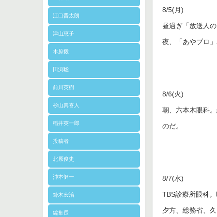
8/5(月)
江口晋太朗
昼過ぎ「放送人の
津山恵子
夜、「あやブロ」
木原毅
田渕聡
前川英樹
8/6(火)
杉山真喜人
朝、六本木眼科。
稲井英一郎
のだ。
投稿者
北原俊史
沖本健一
8/7(水)
TBS診療所眼科
鈴木宏治
夕方、総務省、久
編集長