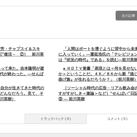
次の記事
國芳・チャプスイ＆スキ
「人間はボートを漕ぐように背中から未
記”復活－ ②］ 前川英
に入っていく」―重延浩氏の「テレビジョ
は『状況の時代』である」を読む―前川英
巡って来た。吉本隆明が逝
● ＨＤＴＶ覚書「表現とは＜何を見せな
代が終わった。―せんぱ
か＞ということだ。４Ｋ／８Ｋから新『捻
曲げ族』が生れるだろうか？」（前川英樹
】自分が生きてきた時代の
［ソーシャル時代の広告・リアル飲み会
どんなだろう。見て、そ
すがすがしき＜激論＞など］“せんぱい”日
川英樹）
⑨ ― 前川英樹
トラックバック ( 0 )
コメント ( 0 )