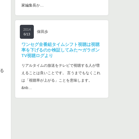
家編集長か…
2014
保田歩
6/13
ワンセグ全番組タイムシフト視聴は視聴
率を下げるのか検証してみた〜ガラポン
TV視聴ログより
リアルタイムの放送をテレビで視聴する人が増
る
えることは良いことです。 言うまでもなくこれ
は「視聴率が上がる」ことを意味します。
&nb…