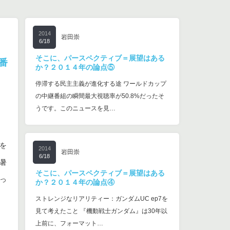
2014
岩田崇
6/18
そこに、パースペクティブ＝展望はある
番
か？２０１４年の論点⑤
停滞する民主主義が進化する途 ワールドカップ
の中継番組の瞬間最大視聴率が50.8%だったそ
うです。このニュースを見…
を
2014
岩田崇
6/18
暑
そこに、パースペクティブ＝展望はある
っ
か？２０１４年の論点④
ストレンジなリアリティー：ガンダムUC ep7を
見て考えたこと 『機動戦士ガンダム』は30年以
上前に、フォーマット…