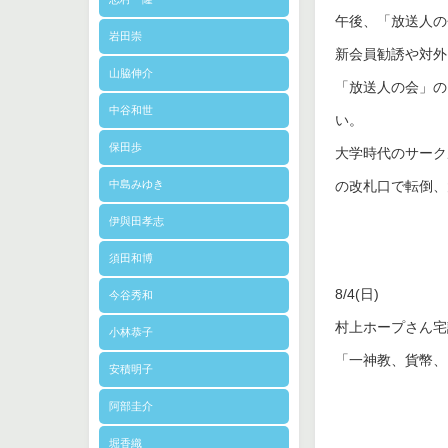
午後、「放送人の
岩田崇
新会員勧誘や対外
山脇伸介
「放送人の会」の
中谷和世
い。
保田歩
大学時代のサーク
中島みゆき
の改札口で転倒、
伊與田孝志
須田和博
8/4(日)
今谷秀和
村上ホープさん宅
小林恭子
「一神教、貨幣、
安積明子
阿部圭介
堀香織