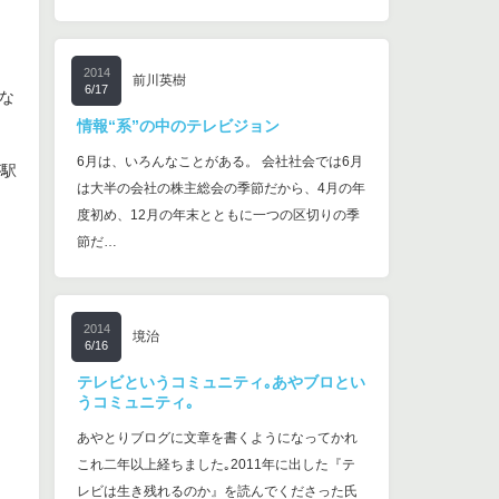
2014
前川英樹
6/17
な
情報“系”の中のテレビジョン
6月は、いろんなことがある。 会社社会では6月
が駅
は大半の会社の株主総会の季節だから、4月の年
度初め、12月の年末とともに一つの区切りの季
節だ…
2014
境治
6/16
テレビというコミュニティ｡あやブロとい
うコミュニティ｡
あやとりブログに文章を書くようになってかれ
これ二年以上経ちました｡2011年に出した『テ
レビは生き残れるのか』を読んでくださった氏