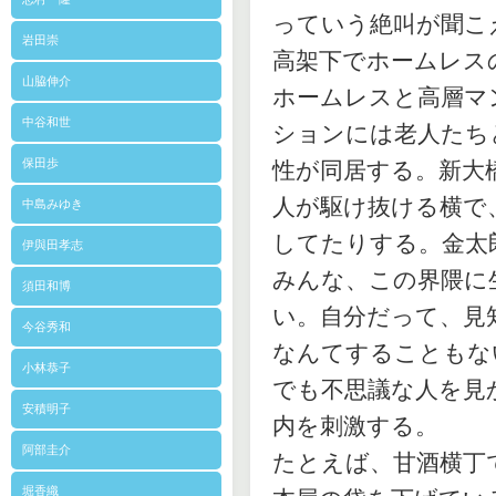
っていう絶叫が聞こ
岩田崇
高架下でホームレス
山脇伸介
ホームレスと高層マ
中谷和世
ションには老人たち
保田歩
性が同居する。新大
人が駆け抜ける横で
中島みゆき
してたりする。金太
伊與田孝志
みんな、この界隈に
須田和博
い。自分だって、見
今谷秀和
なんてすることもな
小林恭子
でも不思議な人を見
安積明子
内を刺激する。
阿部圭介
たとえば、甘酒横丁
堀香織