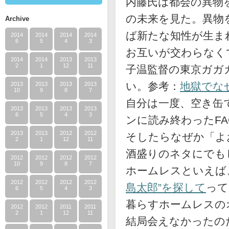
内藤氏は都会の異物
の未来を見た。異物
Archive
ば新たな知性が生ま
2014
2014
2014
2014
6
5
4
3
お互いが交わらなく
2014
2014
2013
2013
2
1
12
11
子温監督の東京ガガ
い。参考：
地獄でな
2013
2013
2013
2013
10
9
8
7
自分は一度、空き缶
2013
2013
2013
2013
6
5
4
3
ンに読み終わったFA
2013
2013
2012
2012
そしたらなぜか「よ
2
1
12
11
酒盛りのネタにでも
2012
2012
2012
2012
10
9
8
7
ホームレスといえば
2012
2012
2012
2012
島太郎”を探して
って
6
5
4
3
暮らすホームレスの
2012
2012
2011
2011
2
1
12
11
結局会えなかったの