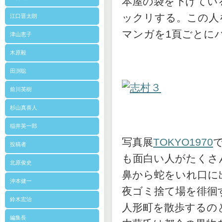
本屋の袋を下げてい
ックリする。この人
江口晋太朗
マンガを1頁ごとに
津山恵子
木原毅
田渕聡
前川英樹
杉山真喜人
稲井英一郎
写真展
TOKYO1970
投稿者
も面白い人がたくさ
北原俊史
鼻から蛇をいれ口に
沖本健一
夜ゴミ捨て場を徘徊
鈴木宏治
人形町を散歩するの
編集長