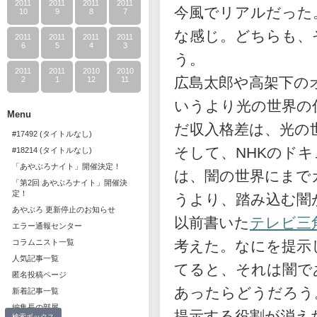
2011
2011
2011
2011
今風でリアルだった
10
9
8
7
な感じ。どちらも、
2011
2011
2011
2011
6
5
4
3
う。
2011
2011
2010
2010
広島太郎や高架下の
2
1
12
11
いうより光の世界の
Menu
だ収入格差は、光の
#17492 (タイトルなし)
そして、NHKのド
#18214 (タイトルなし)
「あやぶろナイト」開催決定！
は、闇の世界にまで
「第2回 あやぶろナイト」開催決
定！
うより、踏み込む闇
あやぶろ 更新停止のお知らせ
以前書いた
テレビ三
エラー通報センター
コラムニスト一覧
考えた。なにを提示
人気記事一覧
てると、それは闇で
匿名投稿ページ
あったらどうだろう
新着記事一覧
編集長の部屋
提示する役割が消え
検索ボックス