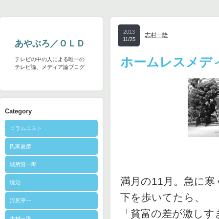
2013
志村一隆
11/25
あやぶろ／ＯＬＤ
ホームレスメデ
テレビの中の人による唯一の
テレビ論、メディア論ブログ
Category
コラムニスト
氏家夏彦
城所賢一郎
満月の11月。急に
境治
下を歩いてたら、
河尻亨一
「貧富の差が激しす
志村一隆