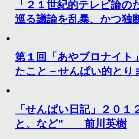
「２１世紀的テレビ論の
巡る議論を乱暴、かつ独
第１回「あやブロナイト
たこと－せんぱい的とり
「せんぱい日記」２０１
と、など” 前川英樹