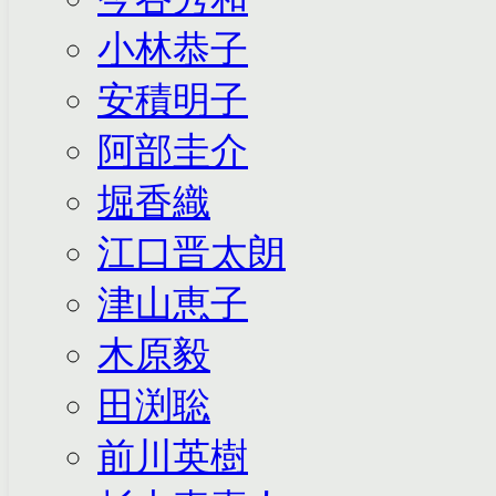
小林恭子
安積明子
阿部圭介
堀香織
江口晋太朗
津山恵子
木原毅
田渕聡
前川英樹