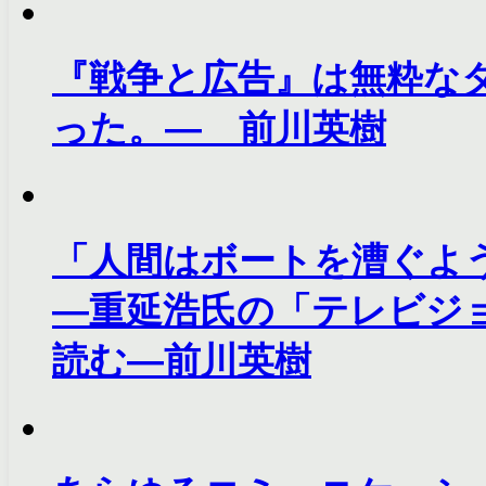
『戦争と広告』は無粋な
った。― 前川英樹
「人間はボートを漕ぐよ
―重延浩氏の「テレビジ
読む―前川英樹