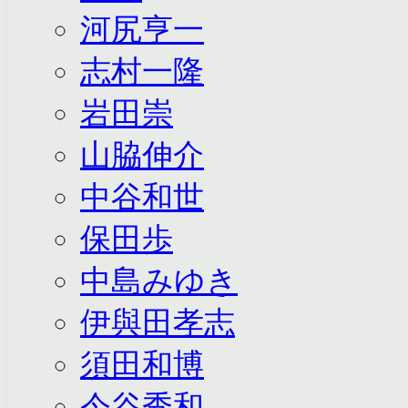
河尻亨一
志村一隆
岩田崇
山脇伸介
中谷和世
保田歩
中島みゆき
伊與田孝志
須田和博
今谷秀和