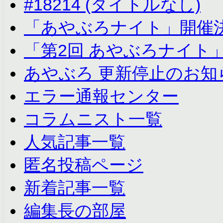
#18214 (タイトルなし)
「あやぶろナイト」開催
「第2回 あやぶろナイト
あやぶろ 更新停止のお知
エラー通報センター
コラムニスト一覧
人気記事一覧
匿名投稿ページ
新着記事一覧
編集長の部屋