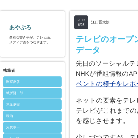
2013
江口晋太朗
6/25
あやぶろ
テレビのオープ
多彩な書き手が、テレビ論、
メディア論をつなぎます。
データ
先日のソーシャルテ
執筆者
NHKが番組情報のA
氏家夏彦
ベントの様子をレポ
城所賢一郎
ネットの要素をテレ
遠坂夏樹
テレビがこれまでの
境治
を感じさせます。
河尻亨一
少しづつですが、テ