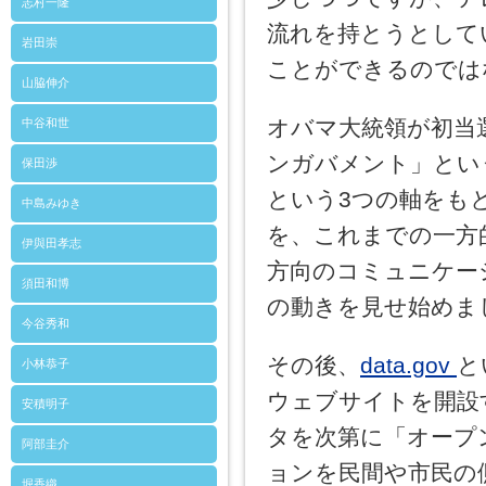
志村一隆
流れを持とうとして
岩田崇
ことができるのでは
山脇伸介
オバマ大統領が初当選
中谷和世
ンガバメント」とい
保田渉
という3つの軸をも
中島みゆき
を、これまでの一方
伊與田孝志
方向のコミュニケー
須田和博
の動きを見せ始めま
今谷秀和
その後、
data.gov
と
小林恭子
ウェブサイトを開設
安積明子
タを次第に「オープ
阿部圭介
ョンを民間や市民の
堀香織