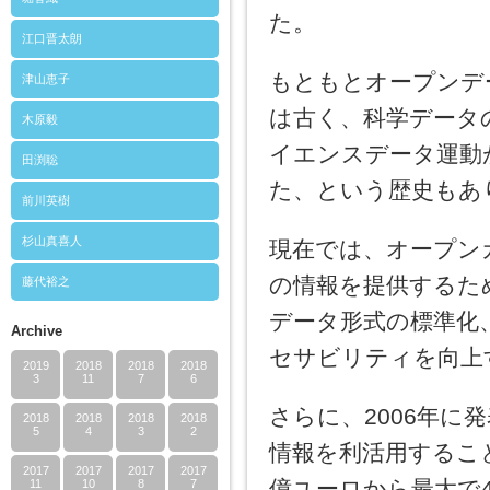
た。
江口晋太朗
もともとオープンデ
津山恵子
は古く、科学データ
木原毅
イエンスデータ運動
田渕聡
た、という歴史もあ
前川英樹
杉山真喜人
現在では、オープン
の情報を提供するた
藤代裕之
データ形式の標準化
Archive
セサビリティを向上
2019
2018
2018
2018
3
11
7
6
さらに、2006年に
2018
2018
2018
2018
5
4
3
2
情報を利活用するこ
2017
2017
2017
2017
億ユーロから最大で
11
10
8
7