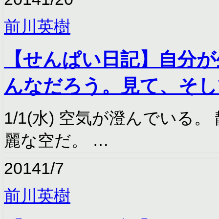
前川英樹
【せんぱい日記】自分が
んなだろう。見て、そし
1/1(水) 空気が澄んでい
麗な空だ。 …
2014
1/7
前川英樹