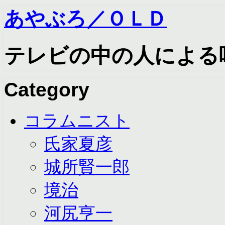
あやぶろ／ＯＬＤ
テレビの中の人による
Category
コラムニスト
氏家夏彦
城所賢一郎
境治
河尻亨一