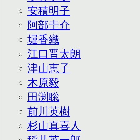
安積明子
阿部圭介
堀香織
江口晋太朗
津山恵子
木原毅
田渕聡
前川英樹
杉山真喜人
稲井英一郎