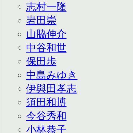
志村一隆
岩田崇
山脇伸介
中谷和世
保田歩
中島みゆき
伊與田孝志
須田和博
今谷秀和
小林恭子