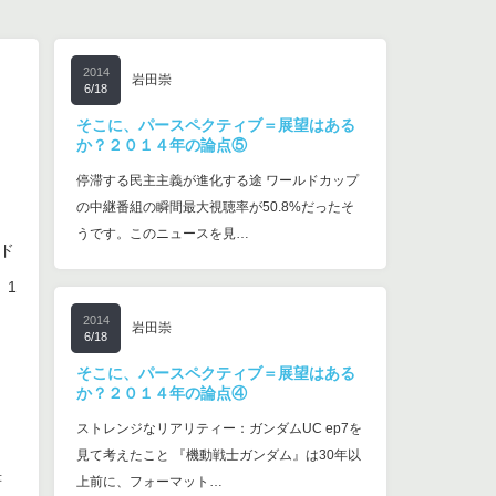
2014
岩田崇
6/18
そこに、パースペクティブ＝展望はある
か？２０１４年の論点⑤
停滞する民主主義が進化する途 ワールドカップ
の中継番組の瞬間最大視聴率が50.8%だったそ
と
うです。このニュースを見…
ド
、1
2014
岩田崇
6/18
そこに、パースペクティブ＝展望はある
か？２０１４年の論点④
ストレンジなリアリティー：ガンダムUC ep7を
見て考えたこと 『機動戦士ガンダム』は30年以
書
上前に、フォーマット…