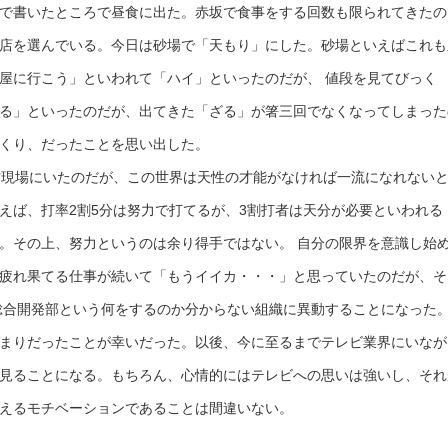
で書いたところで昼食に出た。赤坂で食事をする回数も限られてきたの
店を選んでいる。今日は砂場で「天もり」にした。砂場といえばこれも
屋に行こう」といわれて「ハイ」といったのだが、 値段を見てびっく
る」といったのだが、出てきた「ざる」が箸三回でなくなってしまった
くり、だったことを思い出した。
作現場にいたのだが、この世界は天性の才能がなければ一流になれない
えば、打率2割5分は努力で打てるが、3割打者は天分が必要といわれる
。その上、努力というのは余り得手ではない。 自分の限界を意識し始
疲れ果てる仕事が続いて「もうイイカ・・・」と思っていたのだが、そ
総合開発部という何をするのか分からない組織に異動することになった
まりだったことが幸いだった。以後、今に至るまでテレビ業界にいなが
見ることになる。もちろん、心情的にはテレビへの思いは強いし、それ
えるモチベーションであることは間違いない。