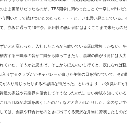
のまま宙吊りだったものが、TBS闘争に関わったことで一挙に<テレビ
いう問いとして結びついたのだった・・・と、いま思い起こしている。
て、赤坂に通って46年余。汎用性の低い割にはよくここまで来たもの
ずいぶん変わった。入社したころから続いている店は数軒しかない。午
稽古する三味線の音が二階から降ってきたり、黒塀の曲がり角には人力
れていた。そうかと思えば、そこからほんの少し行くと、夜になれば怪
出入りするクラブだかキャバレーが白けた午後の日を浴びていて、その
屋)が入り混じったりする不思議な街だった。というより、バタ臭い店が
舞屋の家並や花柳界を侵食してそうなったのだ。古い赤坂を知っている
これもTBSが赤坂を悪くしたのだ」などと言われたりした。金のない学
しては、会議や打合わせのときに出てくる贅沢な弁当に驚嘆したものだ
。