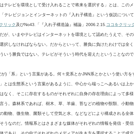
はテレビを環境として受け入れることで将来を選択する」とは、このメ
41.「テレビジョンとインターネットの『入れ子構造』という仮説につい
クリック
及びNo43.「『入れ子構造論』補論」2006.2.15.
ココをクリッ
だが、いまやテレビはインターネットを環境として認めたうえで、その
選択しなければならない。だからといって、勝負に負けたわけでは全く
ういう勝負ではない。テレビがそういう時代を迎えたということなので
だが)「系」という言葉がある。何々党系とかJNN系とかという使い方を
」とは生態系という言葉があるように、中心から端っこへあるいは上か
はなく、そこに存在するものがそれぞれに自身の存在理由によって多様
言う。森林系であれば、樹木、草、羊歯、苔などの植物や獣類、小動物
の動物、微生物、菌類そして空気と水、などなどにより構成される全体
そうなのだ。情報系とはさまざまな媒体がそれぞれの情報を発信・受信
体であり、その中でそれぞれのメディアが生き方を選択することで成立