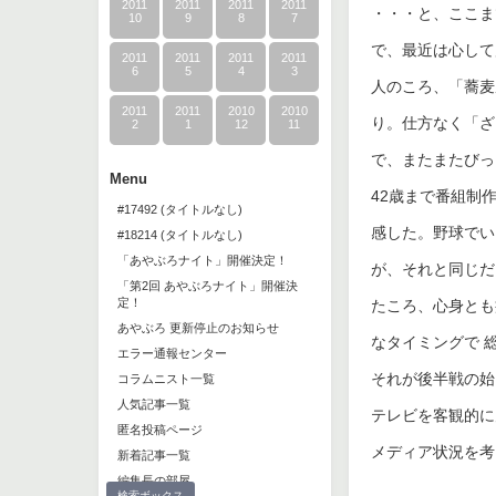
2011
2011
2011
2011
・・・と、ここま
10
9
8
7
で、最近は心して
2011
2011
2011
2011
6
5
4
3
人のころ、「蕎麦
2011
2011
2010
2010
り。仕方なく「ざ
2
1
12
11
で、またまたびっ
Menu
42歳まで番組制
#17492 (タイトルなし)
感した。野球でい
#18214 (タイトルなし)
「あやぶろナイト」開催決定！
が、それと同じだ
「第2回 あやぶろナイト」開催決
定！
たころ、心身とも
あやぶろ 更新停止のお知らせ
なタイミングで 
エラー通報センター
それが後半戦の始
コラムニスト一覧
人気記事一覧
テレビを客観的に
匿名投稿ページ
メディア状況を考
新着記事一覧
編集長の部屋
検索ボックス