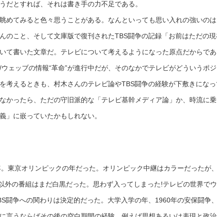
うだとすれば、それは書き手の力不足である。
眺めてみると色々思うことがある。なんといっても思い入れの強いのは
んのこと、そして文庫版で復刊されたTBS闘争の記録「お前はただの現
いて書いた文章だ。テレビについて考えるようになった原点だからであ
/ウェッブの情報“革命”が進行中だが、そのなかでテレビがどういうポジ
を考えるときも、村木さんのテレビ論やTBS闘争の経験が下敷きになっ
なかったら、ただの守旧派的な「テレビ基幹メディア論」か、時流に乗
義」に嵌っていたかもしれない。
64年。東京オリンピックの年だった。オリンピック中継はカラーだったが
以外の番組はまだ白黒だった。思わず入ってしまった!テレビの世界で
BS闘争への関わりは決定的だった。大学入学の年、1960年の安保闘争
に言うならばその後の空白期間の経験、例えば思想あるいは表現と政治