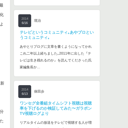
最
変化
2014
境治
6/16
よ
テレビというコミュニティ｡あやブロとい
うコミュニティ｡
あやとりブログに文章を書くようになってかれ
これ二年以上経ちました｡2011年に出した『テ
レビは生き残れるのか』を読んでくださった氏
家編集長か…
更新
2014
保田歩
6/13
ワンセグ全番組タイムシフト視聴は視聴
率を下げるのか検証してみた〜ガラポン
分
TV視聴ログより
た
リアルタイムの放送をテレビで視聴する人が増