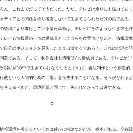
ろん、これまでだってそうだった。ただ、テレビは余りにも強力であっ
メディアとの関係を余り考慮しないで生きてこられただけの話である。
の登場により進行している情報革命は、テレビにそのような生き方を許
テレビも情報系の一つの構成員として自らを位置づけないと、情報環境
で自分のポジションを見失ったまま自壊するであろう。これは批評の問
問題である。そして、制作会社も情報“系”の構成員である。テレビが(
!)情報“系”の中で生きていけなくなるとすれば、番組制作という創造的
行使という人間的行為の「場」を喪失することになる。それがどれほど
を考えるべきだ。環境問題と同じで、失われてからでは遅すぎる。
□
情報環境を考えるというのは確かに持論なのだが、種本がある。全共闘