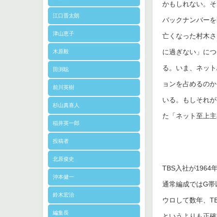
かもしれない。そ
江口晋太朗
バックナンバーを
津山恵子
亡くなった村木さ
に過ぎない」につ
木原毅
る。いま、ネット
田渕聡
ョンを占めるのか
前川英樹
いる。もしそれが
杉山真喜人
た「ネット至上主
稲井英一郎
投稿者
北原俊史
TBS入社が19
沖本健一
通常編成ではG帯
鈴木宏治
ウロして数年、T
編集長
というよりも正確