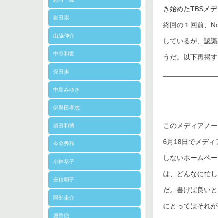
き始めたTBSメ
岩田崇
終回の１回前、No
山脇伸介
しているが、認識
中谷和世
うだ。以下再掲す
保田歩
______________
中島みゆき
伊與田孝志
このメディアノー
須田和博
6月18日でメデ
今谷秀和
しないホームペー
小林恭子
は、どんなに忙し
安積明子
だ。書けば良いと
阿部圭介
にとってはそれが
堀香織