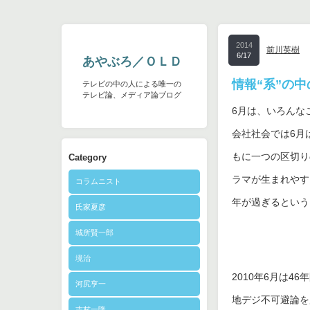
2014
前川英樹
6/17
あやぶろ／ＯＬＤ
情報“系”の
テレビの中の人による唯一の
テレビ論、メディア論ブログ
6月は、いろんな
会社社会では6月
もに一つの区切り
Category
ラマが生まれやす
コラムニスト
年が過ぎるという
氏家夏彦
城所賢一郎
境治
2010年6月は4
河尻亨一
地デジ不可避論を
志村一隆