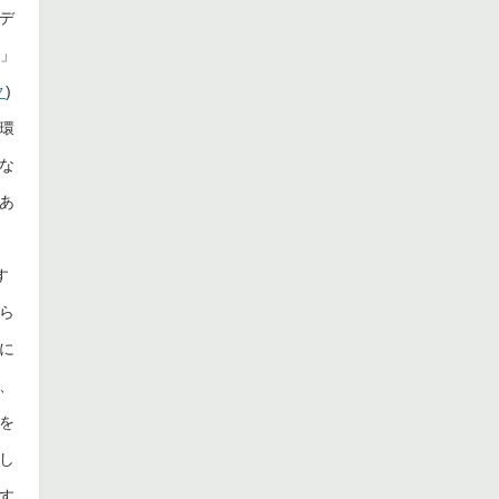
デ
て」
ク
)
環
な
あ
す
ら
に
、
を
し
す