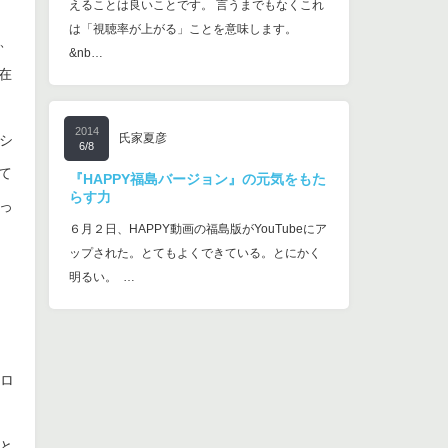
えることは良いことです。 言うまでもなくこれ
は「視聴率が上がる」ことを意味します。
、
&nb…
在
2014
氏家夏彦
シ
6/8
て
『HAPPY福島バージョン』の元気をもた
らす力
っ
６月２日、HAPPY動画の福島版がYouTubeにア
ップされた。とてもよくできている。とにかく
明るい。 …
、
ウロ
、
と