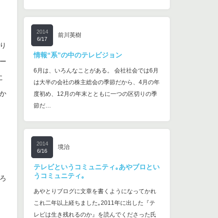
2014
前川英樹
6/17
り
情報“系”の中のテレビジョン
ー
6月は、いろんなことがある。 会社社会では6月
に
は大半の会社の株主総会の季節だから、4月の年
か
度初め、12月の年末とともに一つの区切りの季
節だ…
2014
境治
6/16
テレビというコミュニティ｡あやブロとい
うコミュニティ｡
ろ
あやとりブログに文章を書くようになってかれ
これ二年以上経ちました｡2011年に出した『テ
レビは生き残れるのか』を読んでくださった氏