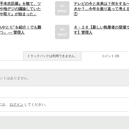
手本忠臣蔵』を観て、ツ
テレビの今と未来は？何をする
や地デジの議論していた
きか？…今年を振り返って考え
や取り』が始まった」
①
あやとり”を紹介！でも難
６・２６【新しい執筆者の登場
つ」 ― 管理人
す】管理人
トラックバックは利用できません。
コメント (0)
ントはありません。
には、
ログイン
してください。