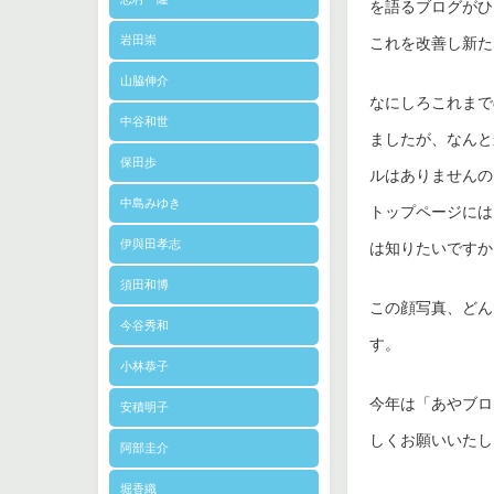
を語るブログがひ
岩田崇
これを改善し新た
山脇伸介
なにしろこれまで
中谷和世
ましたが、なんと
保田歩
ルはありませんので
中島みゆき
トップページには
伊與田孝志
は知りたいですか
須田和博
この顔写真、どん
今谷秀和
す。
小林恭子
今年は「あやブロ
安積明子
しくお願いいたし
阿部圭介
堀香織