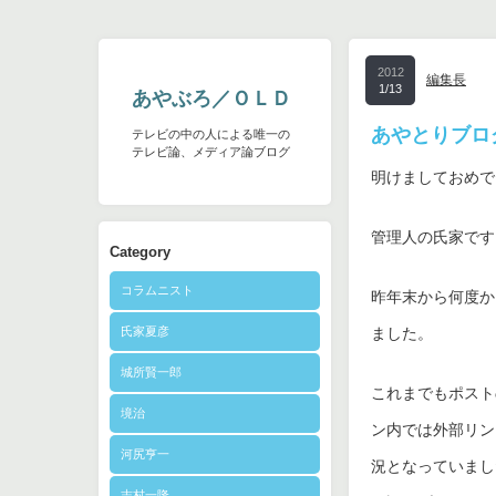
2012
編集長
1/13
あやぶろ／ＯＬＤ
あやとりブロ
テレビの中の人による唯一の
テレビ論、メディア論ブログ
明けましておめで
管理人の氏家です
Category
コラムニスト
昨年末から何度か
氏家夏彦
ました。
城所賢一郎
これまでもポスト
境治
ン内では外部リン
河尻亨一
況となっていまし
志村一隆