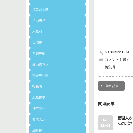
江口晋太朗
津山恵子
木原毅
田渕聡
Natsuhiko Ujiie
前川英樹
コメントを書く
杉山真喜人
編集長
稲井英一郎
前の記事
投稿者
北原俊史
関連記事
沖本健一
管理人か
鈴木宏治
んのポス
編集長