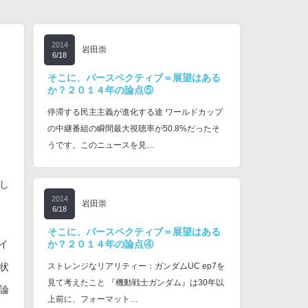
2014
岩田崇
6/18
そこに、パースペクティブ＝展望はある
か？２０１４年の論点⑤
停滞する民主主義が進化する途 ワールドカップ
の中継番組の瞬間最大視聴率が50.8%だったそ
うです。このニュースを見…
し
2014
岩田崇
6/18
そこに、パースペクティブ＝展望はある
イ
か？２０１４年の論点④
状
ストレンジなリアリティー：ガンダムUC ep7を
見て考えたこと 『機動戦士ガンダム』は30年以
論
上前に、フォーマット…