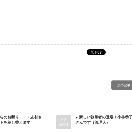
次の記事
らのお断り・・・志村さ
● 新しい執筆者の登場！小林恭
トを差し替えます
さんです（管理人）