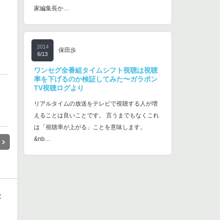
家編集長か…
2014
保田歩
6/13
ワンセグ全番組タイムシフト視聴は視聴
率を下げるのか検証してみた〜ガラポン
TV視聴ログより
リアルタイムの放送をテレビで視聴する人が増
えることは良いことです。 言うまでもなくこれ
は「視聴率が上がる」ことを意味します。
&nb…
子