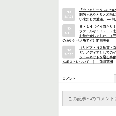
「ウィキリークスにつ
制的＞あやとりと相当
い未知との遭遇」 ― 前
６・１４【イイ当たり
ファールか！！・・・
お待たせしました。＜三
のあやとりメモです】前川英樹
［リビア・ＮＺ地震・
ど、メディアとしての
ット―ネットを巡る事
んポストについて－］ 前川英樹
コメント
この記事へのコメント