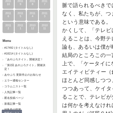
2011
2011
2011
2011
脈で語られるべきで
10
9
8
7
なく、私たちが、つ
2011
2011
2011
2011
6
5
4
3
という意味である。
2011
2011
2010
2010
2
1
12
11
かくして、「テレビ
えることは、今野テ
Menu
論も、あるいは僕が
#17492 (タイトルなし)
#18214 (タイトルなし)
結局のところこの一
「あやぶろナイト」開催決定！
上で、「ケータイに
「第2回 あやぶろナイト」開催決
定！
エイティビティー（
あやぶろ 更新停止のお知らせ
ほとんど同感しつつ
エラー通報センター
コラムニスト一覧
つつあって、ケイタ
人気記事一覧
ることで、テレビが
匿名投稿ページ
新着記事一覧
は何かを考えなけれ
編集長の部屋
検索ボックス