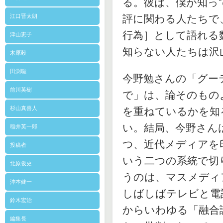
る。彼は、僕が知っ
江口晋太朗
評に関わる人たちで
行為］として語れる
津山恵子
知らない人たちは沢
木原毅
田渕聡
今野勉さんの「グー
前川英樹
で」は、論そのもの
杉山真喜人
を重ねているかを知
い。結局、今野さん
稲井英一郎
つ、近代メディアを
投稿者
いう二つの系統で切
北原俊史
うのは、マスメディ
沖本健一
しばしばテレビと電
鈴木宏治
からいわゆる「融合
編集長