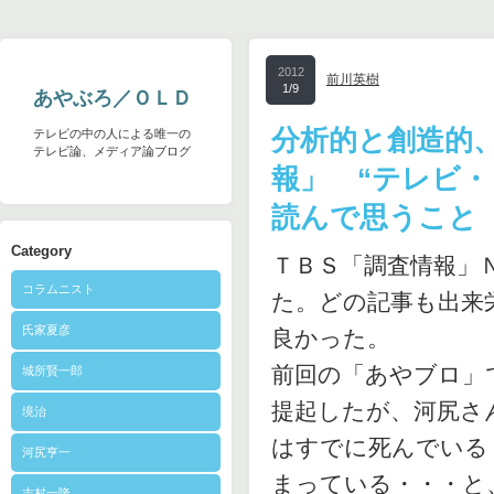
2012
前川英樹
1/9
あやぶろ／ＯＬＤ
分析的と創造的
テレビの中の人による唯一の
テレビ論、メディア論ブログ
報」 “テレビ
読んで思うこと
Category
ＴＢＳ「調査情報」Ｎ
コラムニスト
た。どの記事も出来
氏家夏彦
良かった。
前回の「あやブロ」
城所賢一郎
提起したが、河尻さ
境治
はすでに死んでいる
河尻亨一
まっている・・・と
志村一隆