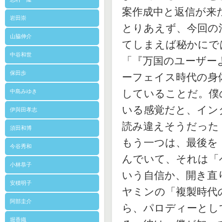
案作成中と返信が来
岩田崇
とりあえず、今回の
山脇伸介
てしまえば秘かにで
中谷和世
「『万国のユーザー
保田歩
ーフェイス時代の身
していることだ。僕
中島みゆき
いる感覚だと、イン
伊與田孝志
読み違えそうだった
須田和博
もう一つは、最後を
今谷秀和
んでいて、それは「
小林恭子
いう自信か、開き直
安積明子
ヤミンの「複製時代
阿部圭介
ら、パロディーとし
堀香織