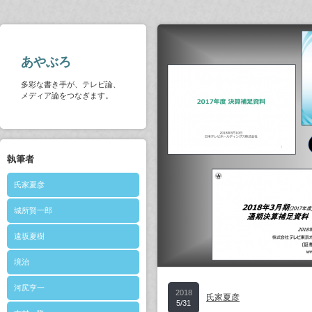
あやぶろ
多彩な書き手が、テレビ論、
メディア論をつなぎます。
執筆者
氏家夏彦
城所賢一郎
遠坂夏樹
境治
河尻亨一
2018
氏家夏彦
5/31