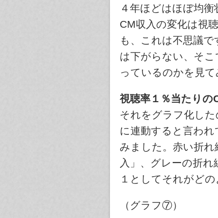
４年ほどはほぼ均衡
CM収入の変化は視
も、これは不思議で
は下がらない、そこ
っているのかを見て
視聴率１％当たりの
それをグラフ化した
に連動すると言われ
みました。赤い折れ
入」、グレーの折れ線
１としてそれがどの
（グラフ⑦）