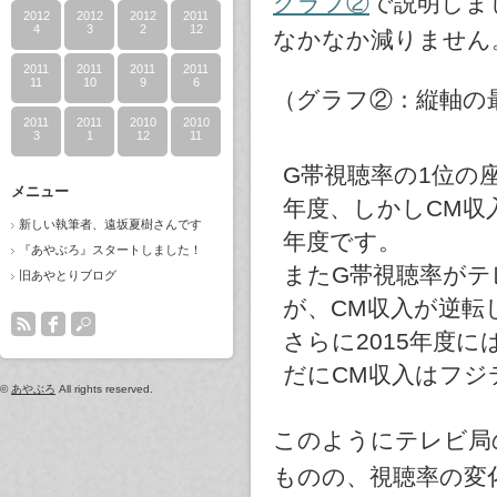
グラフ②
で説明しま
2012
2012
2012
2011
4
3
2
12
なかなか減りません
2011
2011
2011
2011
11
10
9
6
（グラフ②：縦軸の最
2011
2011
2010
2010
3
1
12
11
G帯視聴率の1位の
メニュー
年度、しかしCM収入
新しい執筆者、遠坂夏樹さんです
年度です。
『あやぶろ』スタートしました！
またG帯視聴率がテ
旧あやとりブログ
が、CM収入が逆転し
さらに2015年度
だにCM収入はフジ
©
あやぶろ
All rights reserved.
このようにテレビ局
ものの、視聴率の変