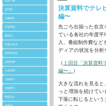
志村一隆
決算資料でテレ
岩田崇
編〜
山脇伸介
先ごろ出揃った在京キ
中谷和世
ている各社の年度平
保田渉
入、番組制作費など
中島みゆき
ディアの状況を分析
伊與田孝志
（
１回目「決算資料
須田和博
編〜」
）
今谷秀和
小林恭子
大きな流れを見ると、
安積明子
っと増加を続けてい
阿部圭介
下落に転じるという
堀香織