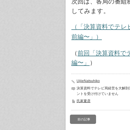
次回は、各局の番組
してみます。
（「決算資料でテレ
前編〜」）
（
前回「決算資料で
編〜」
）
UjiieNatsuhiko
決算資料でテレビ局経営を大解剖②
ントを受け付けていません
氏家夏彦
前の記事