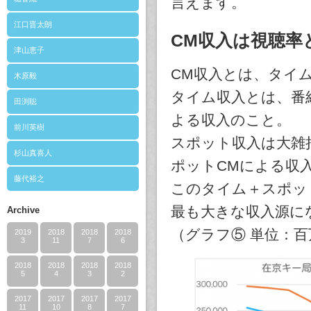
言えます。
江口晋太朗
CM収入は視聴率
津山恵子
CM収入とは、タイ
木原毅
タイム収入とは、番
田渕聡
よる収入のこと。
前川英樹
スポット収入は大雑
杉山真喜人
ポットCMによる収
藤代裕之
このタイム＋スポッ
最も大きな収入源に
Archive
（グラフ⑤ 単位：百
2019
2018
2018
2018
3
11
7
6
2018
2018
2018
2018
5
4
3
2
2017
2017
2017
2017
11
10
8
7