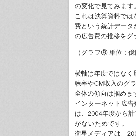
の変化で見てみます
これは決算資料では
費という統計データ
の広告費の推移をグ
（グラフ⑧ 単位：億
横軸は年度ではなく
聴率やCM収入のグ
全体の傾向は掴めま
インターネット広告費
は、2004年度から
がないためです。
衛星メディアは、20