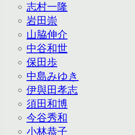
志村一隆
岩田崇
山脇伸介
中谷和世
保田歩
中島みゆき
伊與田孝志
須田和博
今谷秀和
小林恭子