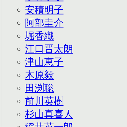
安積明子
阿部圭介
堀香織
江口晋太朗
津山恵子
木原毅
田渕聡
前川英樹
杉山真喜人
稲井英一郎