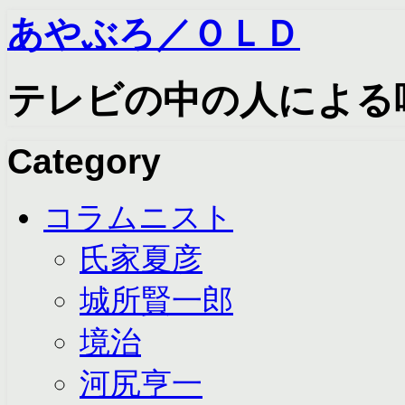
あやぶろ／ＯＬＤ
テレビの中の人による
Category
コラムニスト
氏家夏彦
城所賢一郎
境治
河尻亨一