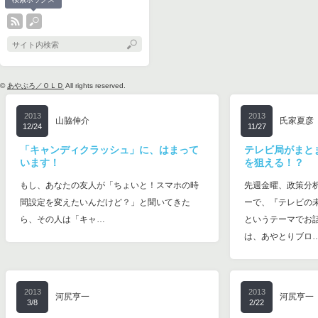
©
あやぶろ／ＯＬＤ
All rights reserved.
2013
2013
山脇伸介
氏家夏彦
12/24
11/27
「キャンディクラッシュ」に、はまって
テレビ局がまと
います！
を狙える！？
もし、あなたの友人が「ちょいと！スマホの時
先週金曜、政策分
間設定を変えたいんだけど？」と聞いてきた
ーで、『テレビの
ら、その人は「キャ…
というテーマでお
は、あやとりブロ
2013
2013
河尻亨一
河尻亨一
3/8
2/22