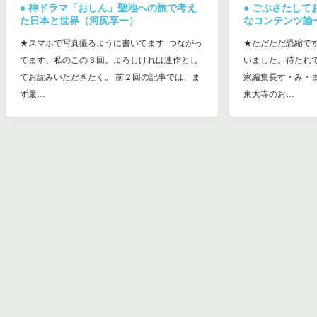
● 神ドラマ「おしん」聖地への旅で考え
● ごぶさたし
た日本と世界（河尻享一）
なコンテンツ論
★スマホで写真撮るように書いてます つながっ
★ただただ恐縮で
てます、私のこの３回。よろしければ連作とし
いました。待たれ
てお読みいただきたく。 前２回の記事では、ま
家編集長す・み・
ず最…
東大寺のお…