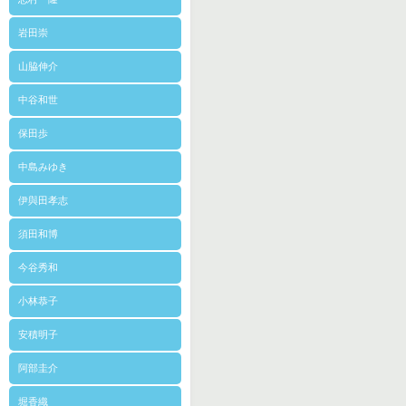
岩田崇
山脇伸介
中谷和世
保田歩
中島みゆき
伊與田孝志
須田和博
今谷秀和
小林恭子
安積明子
阿部圭介
堀香織