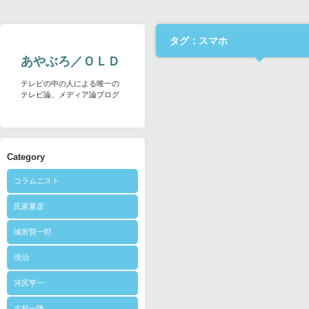
タグ：スマホ
あやぶろ／ＯＬＤ
テレビの中の人による唯一の
テレビ論、メディア論ブログ
Category
コラムニスト
氏家夏彦
城所賢一郎
境治
河尻亨一
志村一隆