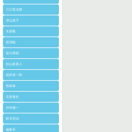
江口晋太朗
津山恵子
木原毅
田渕聡
前川英樹
杉山真喜人
稲井英一郎
投稿者
北原俊史
沖本健一
鈴木宏治
編集長