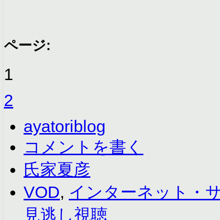
ページ:
1
2
ayatoriblog
コメントを書く
氏家夏彦
VOD
,
インターネット・
見逃し視聴