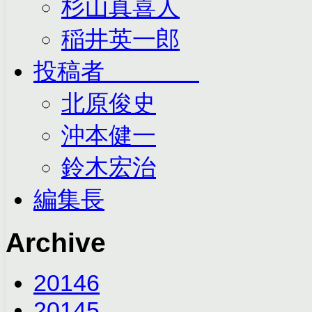
杉山真喜人
稲井英一郎
投稿者
北原俊史
沖本健一
鈴木宏治
編集長
Archive
2014
6
2014
5