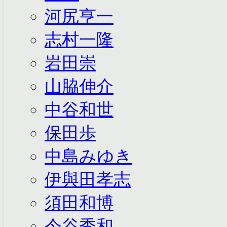
河尻亨一
志村一隆
岩田崇
山脇伸介
中谷和世
保田歩
中島みゆき
伊與田孝志
須田和博
今谷秀和