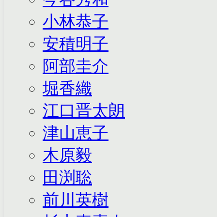
小林恭子
安積明子
阿部圭介
堀香織
江口晋太朗
津山恵子
木原毅
田渕聡
前川英樹