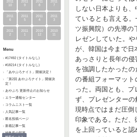
2011
2011
2011
2011
10
9
8
7
しない日本よりも、
2011
2011
2011
2011
ているとも言える。
6
5
4
3
ツ振興院）の先導の
2011
2011
2010
2010
2
1
12
11
レゼンしていた。や
が、韓国は今まで日
Menu
あっさりと長年の侵
#17492 (タイトルなし)
#18214 (タイトルなし)
を強調したかったの
「あやぶろナイト」開催決定！
の番組フォーマット
「第2回 あやぶろナイト」開催決
定！
った。両国とも、プ
あやぶろ 更新停止のお知らせ
エラー通報センター
ず、プレゼンターの
コラムニスト一覧
現時点ではまだ圧倒
人気記事一覧
印象である。ただ、
匿名投稿ページ
新着記事一覧
を上回っていると認
編集長の部屋
検索ボックス