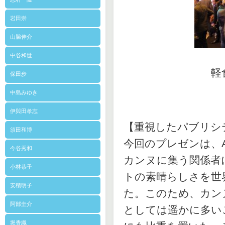
岩田崇
山脇伸介
中谷和世
軽
保田歩
中島みゆき
伊與田孝志
【重視したパブリシ
須田和博
今回のプレゼンは、A
今谷秀和
カンヌに集う関係者
小林恭子
トの素晴らしさを世
安積明子
た。このため、カン
阿部圭介
としては遥かに多い
堀香織