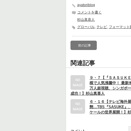
ayatoriblog
コメントを書く
杉山真喜人
グローバル
,
テレビ
,
フォーマット
前の記事
関連記事
９・７【『ＳＡＳＵＫ
模で人気沸騰中！ 最新
万人超視聴、シンガポ
成功！】杉山真喜人
６・１６【テレビ海外
態…TBS『SASUKE
ケールの世界展開！】