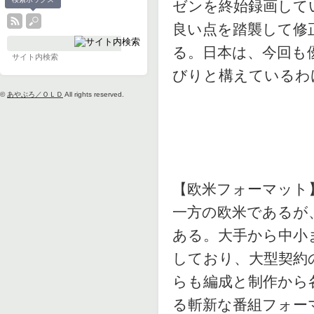
ゼンを終始録画して
良い点を踏襲して修
る。日本は、今回も
びりと構えているわ
©
あやぶろ／ＯＬＤ
All rights reserved.
【欧米フォーマット
一方の欧米であるが
ある。大手から中小
しており、大型契約
らも編成と制作から
る斬新な番組フォー