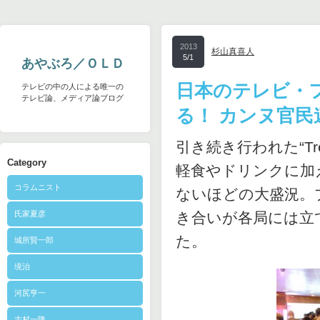
2013
杉山真喜人
5/1
あやぶろ／ＯＬＤ
日本のテレビ・
テレビの中の人による唯一の
テレビ論、メディア論ブログ
る！ カンヌ官
引き続き行われた“Tre
Category
軽食やドリンクに加
コラムニスト
ないほどの大盛況。
氏家夏彦
き合いが各局には立
た。
城所賢一郎
境治
河尻亨一
志村一隆