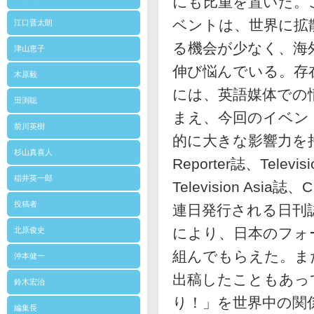
にも比重を置いた。
ベントは、世界に拡
江口晋太朗
る機会が少なく、海
津山恵子
伸び悩んでいる。存
木原毅
には、英語媒体での
田渕聡
まえ、今回のイベン
前川英樹
的に大きな影響力を持つ
杉山真喜人
Reporter誌、Televisi
稲井英一郎
Television As
投稿者
連日発行される日刊
により、日本のフォ
北原俊史
組んでもらえた。また“T
沖本健一
出稿したこともあっ
鈴木宏治
り！」を世界中の関
編集長