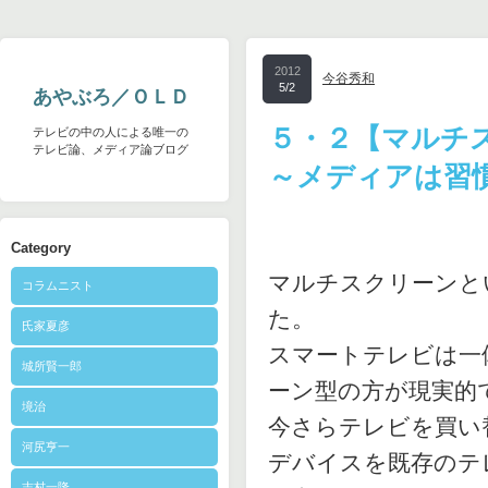
2012
今谷秀和
5/2
あやぶろ／ＯＬＤ
５・２【マルチ
テレビの中の人による唯一の
テレビ論、メディア論ブログ
～メディアは習
Category
マルチスクリーンと
コラムニスト
た。
氏家夏彦
スマートテレビは一
城所賢一郎
ーン型の方が現実的
境治
今さらテレビを買い
河尻亨一
デバイスを既存のテ
志村一隆