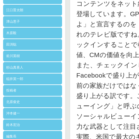
コンテンツをネット
江口晋太朗
登場しています。G
津山恵子
よ」と宣言するのを
れのテレビ版ですね
木原毅
ックインすることで
田渕聡
値、CMの価値を向
前川英樹
また、チェックインし
杉山真喜人
Facebookで盛
稲井英一郎
前の家族だけではな
投稿者
盛り上がる訳です。
北原俊史
ューイング」と呼ぶ
沖本健一
ソーシャルビューイ
鈴木宏治
力な武器として注目
実際、米国で最大の
編集長