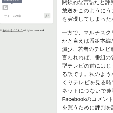
閉鎖的な言語だと評
放送をこのようにう
を実現してしまった
©
あやぶろ／ＯＬＤ
All rights reserved.
一方で、マルチスク
かと言えば番組本編
減少、若者のテレビ
言われれば、番組の
型テレビの前にはじ
る訳です。私のよう
くりテレビを見る時
ネットにつないで趣
Facebookのコ
を買うために評判を