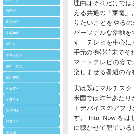
理由はそれだけでは
岩田崇
える共通の「家電」
りたいことをやるの
山脇伸介
パーソナルな活動を
中谷和世
す。テレビを中心に
保田歩
手元の携帯端末でそ
中島みゆき
マートテレビの姿で
伊與田孝志
楽しませる番組の存
須田和博
実は既にマルチスク
今谷秀和
米国では昨年あたり
小林恭子
トデバイスのアプリ
安積明子
す。”Into_Now
阿部圭介
に聴かせて観ている
堀香織