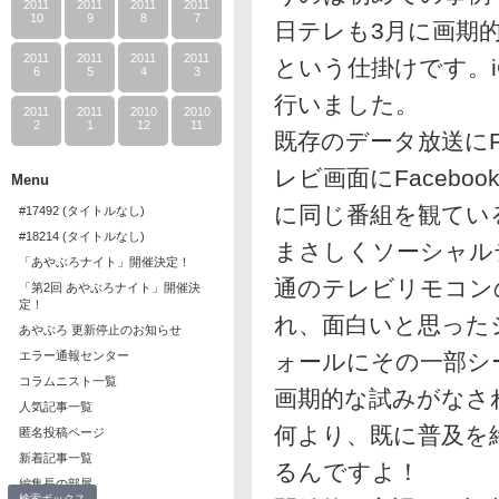
2011
2011
2011
2011
10
9
8
7
日テレも3月に画期的
2011
2011
2011
2011
という仕掛けです。i
6
5
4
3
行いました。
2011
2011
2010
2010
2
1
12
11
既存のデータ放送にFa
レビ画面にFaceb
Menu
に同じ番組を観てい
#17492 (タイトルなし)
#18214 (タイトルなし)
まさしくソーシャル
「あやぶろナイト」開催決定！
通のテレビリモコン
「第2回 あやぶろナイト」開催決
定！
れ、面白いと思った
あやぶろ 更新停止のお知らせ
エラー通報センター
ォールにその一部シ
コラムニスト一覧
画期的な試みがなさ
人気記事一覧
何より、既に普及を
匿名投稿ページ
新着記事一覧
るんですよ！
編集長の部屋
検索ボックス